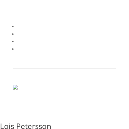
English
Svenska
Norsk
Deutsch
Lois Petersson