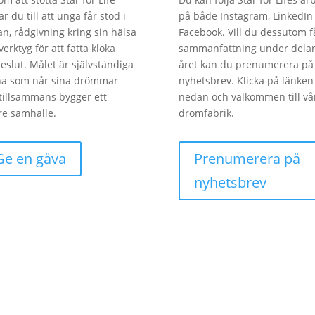
ar du till att unga får stöd i
på både Instagram, LinkedIn
an, rådgivning kring sin hälsa
Facebook. Vill du dessutom f
verktyg för att fatta kloka
sammanfattning under delar
beslut. Målet är självständiga
året kan du prenumerera på 
na som når sina drömmar
nyhetsbrev. Klicka på länken
tillsammans bygger ett
nedan och välkommen till vå
re samhälle.
drömfabrik.
Ge en gåva
Prenumerera på
nyhetsbrev