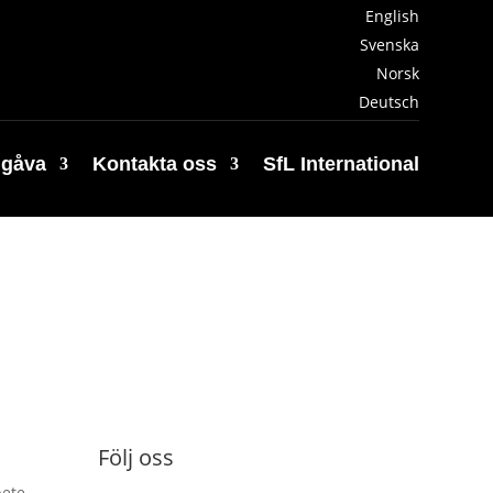
English
Svenska
Norsk
Deutsch
 gåva
Kontakta oss
SfL International
Följ oss
bete