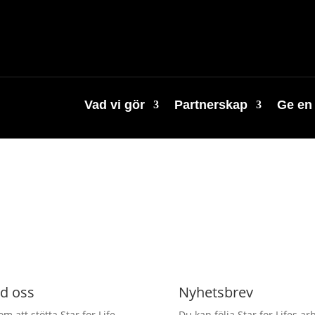
Vad vi gör
Partnerskap
Ge en
d oss
Nyhetsbrev
m att stötta Star for Life
Du kan följa Star for Lifes ar