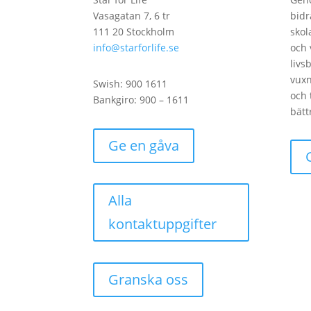
Vasagatan 7, 6 tr
bidr
111 20 Stockholm
skol
info@starforlife.se
och 
livs
vux
Swish: 900 1611
och 
Bankgiro: 900 – 1611
bätt
Ge en gåva
Alla
kontaktuppgifter
Granska oss