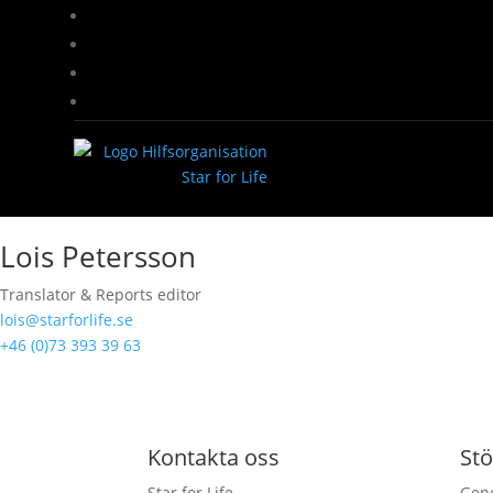
Lois Petersson
Translator & Reports editor
lois@starforlife.se
+46 (0)73 393 39 63
Kontakta oss
Stö
Star for Life
Geno