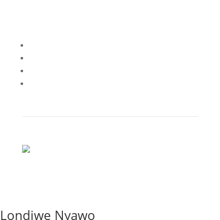
English
Svenska
Norsk
Deutsch
Londiwe Nyawo