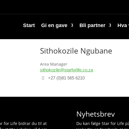
Start
Gi en gave
Bli partner
Hva 
Sithokozile Ngubane
Area Manager
sithokozile@starforlife.co.za
+27 (0)81 565 6210
s
Nyhetsbrev
r for Life bidrar du til at
Du kan følge Star for Life 