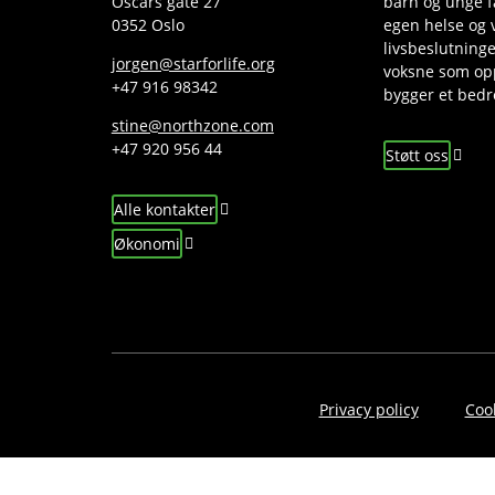
Oscars gate 27
barn og unge få
0352 Oslo
egen helse og v
livsbeslutninge
jorgen@starforlife.org
voksne som op
+47 916 98342
bygger et bed
stine@northzone.com
+47 920 956 44
Støtt oss
Alle kontakter
Økonomi
Privacy policy
Cook