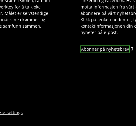
r støtte i skolen, råd om
LinkedIn og Facebook. Hvis
erktøy for å ta kloke
motta informasjon fra vårt
r. Målet er selvstendige
abonnere på vårt nyhetsbre
pnår sine drømmer og
Klikk på lenken nedenfor, fy
re samfunn sammen.
kontaktinformasjonen din o
nyheter på e-post.
Abonner på nyhetsbrev
ie-settings