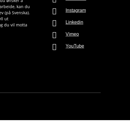
 du ønsker å
 arbeide, kan du

Instagram
v (på Svenska).
ll ut

Linkedin
g du vil motta

Vimeo

YouTube