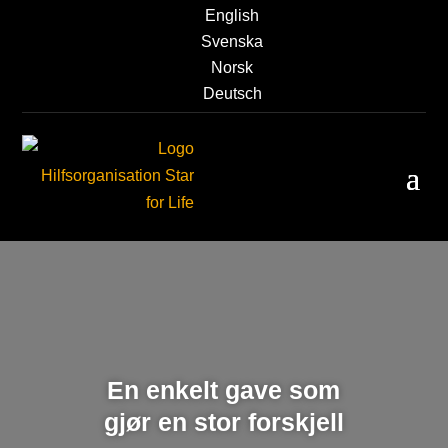
English
Svenska
Norsk
Deutsch
En enkelt gave som
gjør en stor forskjell