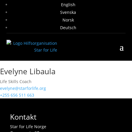
English
Svenska
Norsk
Deutsch
Evelyne Libaula
Life Skills Coach
evelyne@starforlife.org
+255 656 511 663
Kontakt
Star for Life Norge