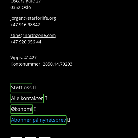
Oscars gate 27
0352 Oslo
jorgen@starforlife.org
+47 916 98342
stine@northzone.com
+47 920 956 44
Vipps: 41427
Kontonummer:
2850.14.70203
Støtt oss
Alle kontakter
Økonomi
Abonner på nyhetsbrev