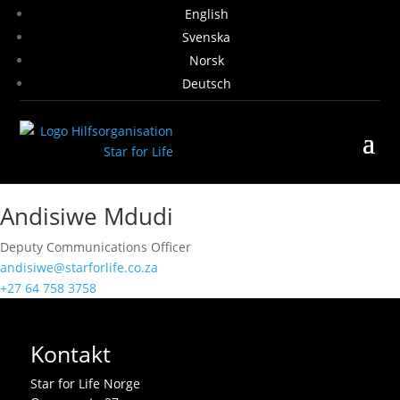
English
Svenska
Norsk
Deutsch
Andisiwe Mdudi
Deputy Communications Officer
andisiwe@starforlife.co.za
‪+27 64 758 3758‬
Kontakt
Star for Life Norge