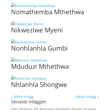
Nomathemba Mthethwa
Nikweziwe Myeni
Nonhlanhla Gumbi
Mduduzi Mthethwa
Nhlanhla Shongwe
« Äldre inlägg
Nästa Inlägg »
Senaste inläggen
Dan Olofsson får Kennedy-familjens Ripple of Hope