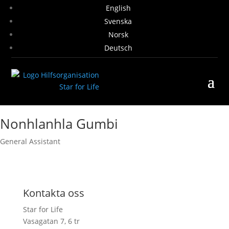
English
Svenska
Norsk
Deutsch
Nonhlanhla Gumbi
General Assistant
Kontakta oss
Star for Life
Vasagatan 7, 6 tr