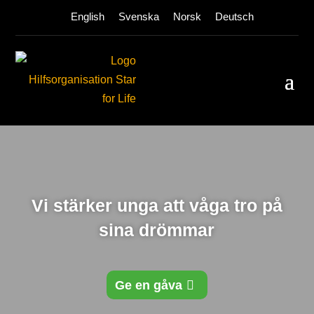
English
Svenska
Norsk
Deutsch
Vi stärker unga att våga tro på
sina drömmar
Ge en gåva