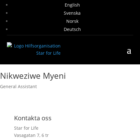
English
Svenska
Norsk
Deutsch
Nikweziwe Myeni
General Assistant
Kontakta oss
Star for Life
Vasagatan 7, 6 tr