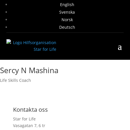
English
Svenska
Norsk
Deutsch
Sercy N Mashina
Life Skills Coach
Kontakta oss
Star for Life
Vasagatan 7, 6 tr