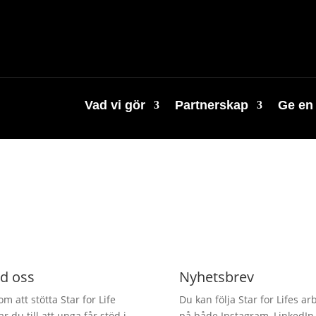
Vad vi gör
Partnerskap
Ge en
d oss
Nyhetsbrev
m att stötta Star for Life
Du kan följa Star for Lifes ar
ar du till att unga får stöd i
på både Instagram, LinkedIn