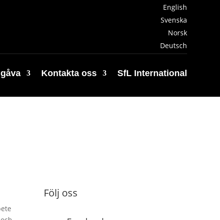
English
Svenska
Norsk
Deutsch
 gåva
Kontakta oss
SfL International
Följ oss
bete
 och