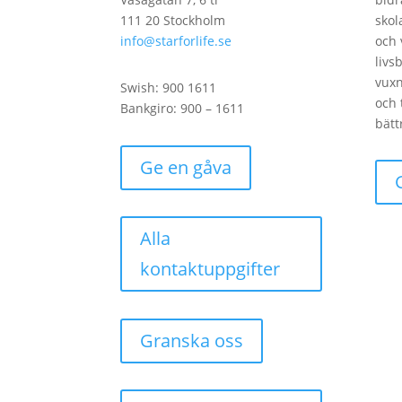
111 20 Stockholm
skol
info@starforlife.se
och 
livs
vux
Swish: 900 1611
och 
Bankgiro: 900 – 1611
bätt
Ge en gåva
Alla
kontaktuppgifter
Granska oss