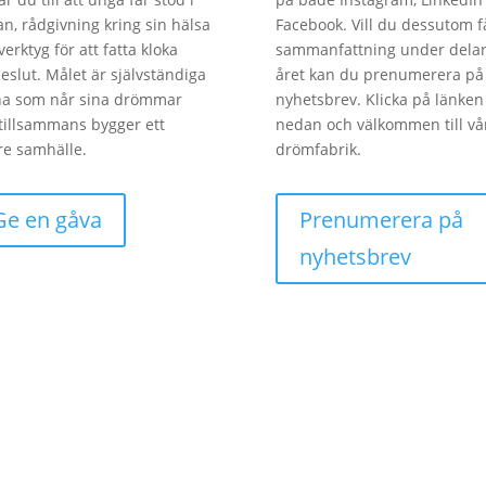
an, rådgivning kring sin hälsa
Facebook. Vill du dessutom f
verktyg för att fatta kloka
sammanfattning under delar
beslut. Målet är självständiga
året kan du prenumerera på 
na som når sina drömmar
nyhetsbrev. Klicka på länken
tillsammans bygger ett
nedan och välkommen till vå
re samhälle.
drömfabrik.
Ge en gåva
Prenumerera på
nyhetsbrev