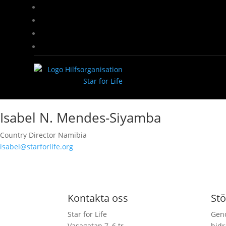
Isabel N. Mendes-Siyamba
Country Director Namibia
isabel@starforlife.org
Kontakta oss
Stö
Star for Life
Geno
Vasagatan 7, 6 tr
bidr