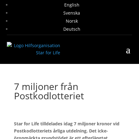
English
Svenska
Norsk
Deutsch
7 miljoner från
Postkodlotteriet
Star for Life tilldelades idag 7 miljoner kronor vid
Postkodlotteriets årliga utdelning. Det icke-
öronmärkta grundstödet är ett efterlängtat