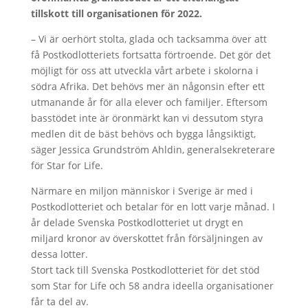
tillskott till organisationen för 2022.
– Vi är oerhört stolta, glada och tacksamma över att
få Postkodlotteriets fortsatta förtroende. Det gör det
möjligt för oss att utveckla vårt arbete i skolorna i
södra Afrika. Det behövs mer än någonsin efter ett
utmanande år för alla elever och familjer. Eftersom
basstödet inte är öronmärkt kan vi dessutom styra
medlen dit de bäst behövs och bygga långsiktigt,
säger Jessica Grundström Ahldin, generalsekreterare
för Star for Life.
Närmare en miljon människor i Sverige är med i
Postkodlotteriet och betalar för en lott varje månad. I
år delade Svenska Postkodlotteriet ut drygt en
miljard kronor av överskottet från försäljningen av
dessa lotter.
Stort tack till Svenska Postkodlotteriet för det stöd
som Star for Life och 58 andra ideella organisationer
får ta del av.