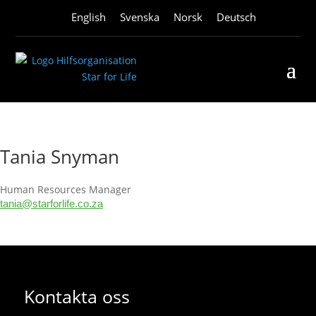
English
Svenska
Norsk
Deutsch
Tania Snyman
Human Resources Manager
tania@starforlife.co.za
Kontakta oss