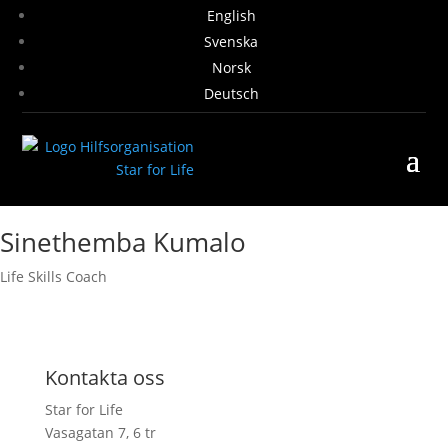
English
Svenska
Norsk
Deutsch
Sinethemba Kumalo
Life Skills Coach
Kontakta oss
Star for Life
Vasagatan 7, 6 tr