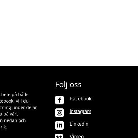
Följ oss
 arbete på både

Facebook
ebook. Vill du
tning under delar

Instagram
a på vårt
ken nedan och

Linkedin
rik.

Vimeo