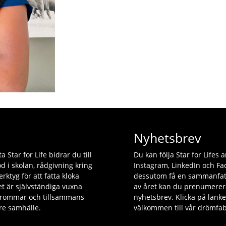
Nyhetsbrev
 Star for Life bidrar du till
Du kan följa Star for Lifes
öd i skolan, rådgivning kring
Instagram, LinkedIn och Fac
rktyg för att fatta kloka
dessutom få en sammanfat
et är självständiga vuxna
av året kan du prenumerer
drömmar och tillsammans
nyhetsbrev. Klicka på län
tre samhälle.
välkommen till vår drömfab