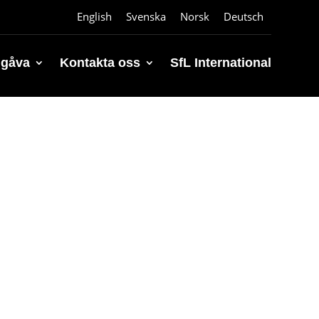
English
Svenska
Norsk
Deutsch
 gåva
Kontakta oss
SfL International