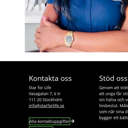
Kontakta oss
Stöd oss
Star for Life
Genom att stötta
Vasagatan 7, 6 tr
att unga får st
111 20 Stockholm
sin hälsa och ve
info@starforlife.se
livsbeslut. Mål
som når sina 
bygger ett bät
Alla kontaktuppgifter