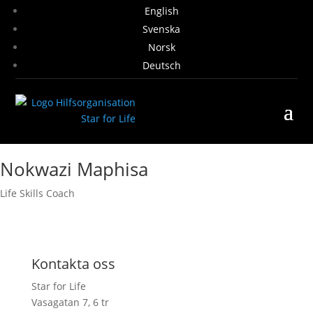
English
Svenska
Norsk
Deutsch
Nokwazi Maphisa
Life Skills Coach
Kontakta oss
Star for Life
Vasagatan 7, 6 tr