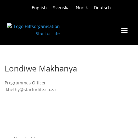
English
Svenska
Norsk
Deutsch
Londiwe Makhanya
Programmes Officer
khethy@starforlife.co.za