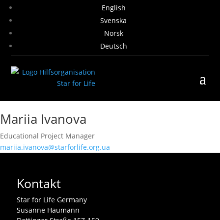
English
Svenska
Norsk
Deutsch
Mariia Ivanova
Educational Project Manager
mariia.ivanova@starforlife.org.ua
Kontakt
Star for Life Germany
Susanne Haumann