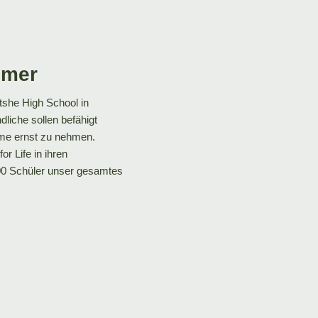
mmer
tshe
High School in
dliche sollen befähigt
ume ernst zu nehmen.
r
for
Life in ihren
00 Schüler unser gesamtes