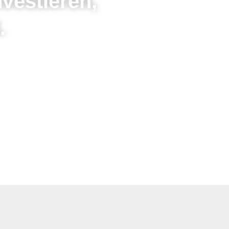
vestieren,
.