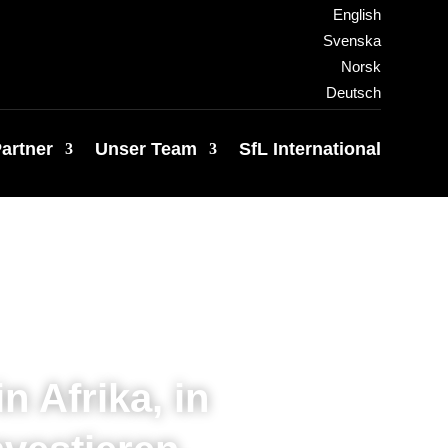
English
Svenska
Norsk
Deutsch
artner
Unser Team
SfL International
n Afrika, in