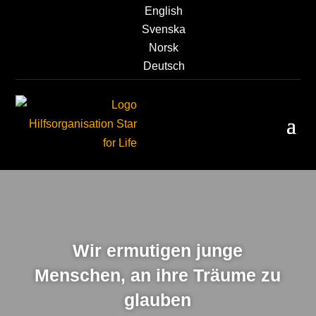
English
Svenska
Norsk
Deutsch
Wir ermutigen junge
Menschen, an ihre Träume zu
glauben