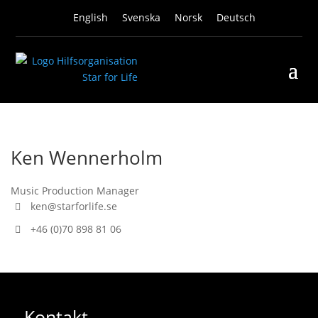
English
Svenska
Norsk
Deutsch
Ken Wennerholm
Music Production Manager
ken@starforlife.se
+46 (0)70 898 81 06
Kontakt