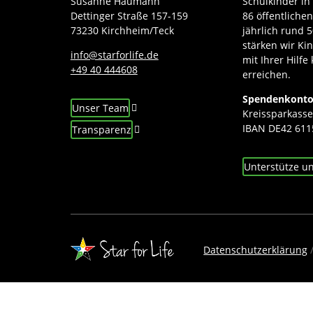
Susanne Haumann
Schulkinder in
Dettinger Straße 157-159
86 öffentliche
73230 Kirchheim/Teck
jährlich rund 5
stärken wir Ki
info@starforlife.de
mit Ihrer Hilf
+49 40 444608
erreichen.
Spendenkont
Unser Team
Kreissparkasse
IBAN DE42 611
Transparenz
Unterstütze u
Datenschutzerklärung