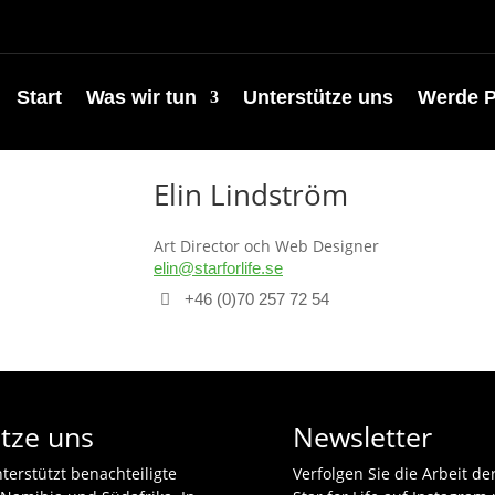
Start
Was wir tun
Unterstütze uns
Werde P
Elin Lindström
Art Director och Web Designer
elin@starforlife.se
+46 (0)70 257 72 54
tze uns
Newsletter
terstützt benachteiligte
Verfolgen Sie die Arbeit de