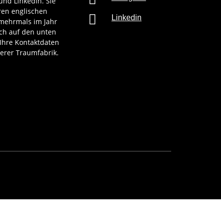
 und LinkedIn. Sie
ren englischen

Linkedin
mehrmals im Jahr
ach auf den unten
 Ihre Kontaktdaten
erer Traumfabrik.